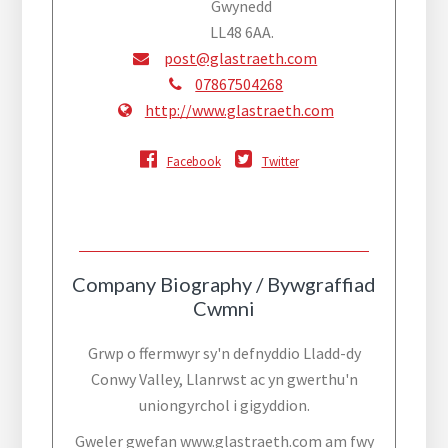
Gwynedd
LL48 6AA.
post@glastraeth.com
07867504268
http://www.glastraeth.com
Facebook
Twitter
Company Biography / Bywgraffiad
Cwmni
Grwp o ffermwyr sy'n defnyddio Lladd-dy
Conwy Valley, Llanrwst ac yn gwerthu'n
uniongyrchol i gigyddion.
Gweler gwefan www.glastraeth.com am fwy