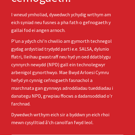
I wneud ymholiad, dywedwch ychydig wrthym am
eich syniad neu fusnes a pha fath o gefnogaeth y
gallai fod ei angen arnoch.
P'un a ydych chi'n chwilio am gymorth technegol
gydag ardystiad trydydd parti e.e. SALSA, dylunio
ffatri, lleihau gwastraff neu hyd yn oed ddatblygu
cynnyrch newydd (NPD) gall ein technolegwyr
arbenigol gynorthwyo. Mae Bwyd Arloesi Cymru
hefyd yn cynnig cefnogaeth fasnachol a
marchnata gan gynnwys adroddiadau tueddiadau i
danategu NPD, grwpiau ffocws a dadansoddiad o'r
farchnad.
Dywedwch wrthym eich sir a byddwn yn eich rhoi
mewn cysylltiad â'ch canolfan fwyd leol.
E