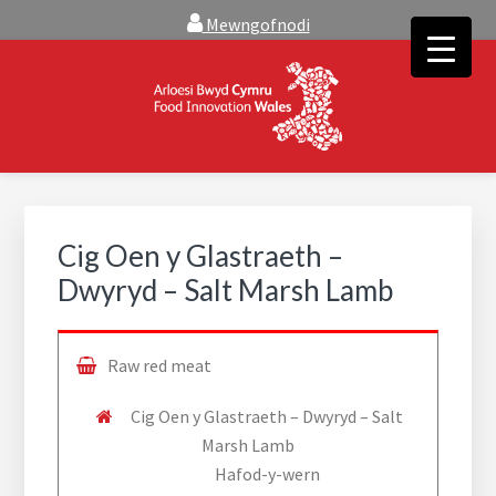
Skip
Skip
Mewngofnodi
to
to
main
footer
content
FOOD INNOVATION WALES
Food Innovation Wales is the resource for support, advice and
creative ideas to help you expand, and find solutions to
technical operational conundrums
Cig Oen y Glastraeth –
Dwyryd – Salt Marsh Lamb
Raw red meat
Cig Oen y Glastraeth – Dwyryd – Salt
Marsh Lamb
Hafod-y-wern