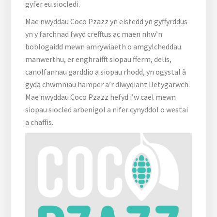
gyfer eu siocledi.
Mae nwyddau Coco Pzazz yn eistedd yn gyffyrddus
yn y farchnad fwyd crefftus ac maen nhw’n
boblogaidd mewn amrywiaeth o amgylcheddau
manwerthu, er enghraifft siopau fferm, delis,
canolfannau garddio a siopau rhodd, yn ogystal â
gyda chwmnïau hamper a’r diwydiant lletygarwch.
Mae nwyddau Coco Pzazz hefyd i’w cael mewn
siopau siocled arbenigol a nifer cynyddol o westai
a chaffis.