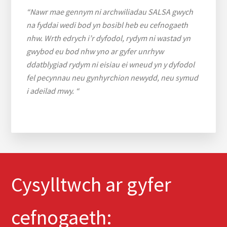
“Nawr mae gennym ni archwiliadau SALSA gwych
na fyddai wedi bod yn bosibl heb eu cefnogaeth
nhw. Wrth edrych i’r dyfodol, rydym ni wastad yn
gwybod eu bod nhw yno ar gyfer unrhyw
ddatblygiad rydym ni eisiau ei wneud yn y dyfodol
fel pecynnau neu gynhyrchion newydd, neu symud
i adeilad mwy. “
Cysylltwch ar gyfer
cefnogaeth: