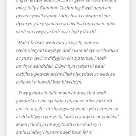
mwy, felly’r Ganolfan Technoleg Bwyd oedd ein
pwynt cyswllt cyntaf. I ddechrau cawsom ni ein
dychryn gan y syniad o archwiliad ond maen nhw
wedi ein tywys yn fedrus ar hyd y ffordd.
“Mae’r broses wedi bod yn wych, mae eu
technolegydd bwyd yn dod i wneud cyn-archwiliad
ac yna’n cywiro diffygion ein systemau i nodi
unrhyw wendidau. Erbyn hyn rydym ni wedi
cwblhau pedwar archwiliad blynyddol ac wedi eu
cyflawni’n hawdd bob blwyddyn.
“Trwy gydol ein taith maen nhw wastad wedi
gwrando ar ein syniadau ni, maen nhw yno bob
amser ar gyfer unrhyw gwestiynau sydd gennym ni
ar ddatblygu cynnyrch, labelu cynnyrch ac ymchwil.
Maen ganddyn nhw gyfoeth o brofiad sy’n
amhrisiadwy i fusnes bwyd bach fel ni.