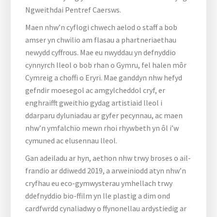
Ngweithdai Pentref Caersws.
Maen nhw’n cyflogi chwech aelod o staff a bob
amser yn chwilio am flasau a phartneriaethau
newydd cyffrous. Mae eu nwyddau yn defnyddio
cynnyrch lleol o bob rhan o Gymru, fel halen môr
Cymreig a choffi o Eryri. Mae ganddyn nhw hefyd
gefndir moesegol ac amgylcheddol cryf, er
enghraifft gweithio gydag artistiaid lleol i
ddarparu dyluniadau ar gyfer pecynnau, ac maen
nhw’n ymfalchïo mewn rhoi rhywbeth yn ôl i’w
cymuned ac elusennau lleol.
Gan adeiladu ar hyn, aethon nhw trwy broses o ail-
frandio ar ddiwedd 2019, a arweiniodd atyn nhw’n
cryfhau eu eco-gymwysterau ymhellach trwy
ddefnyddio bio-ffilm yn lle plastig a dim ond
cardfwrdd cynaliadwy o ffynonellau ardystiedig ar