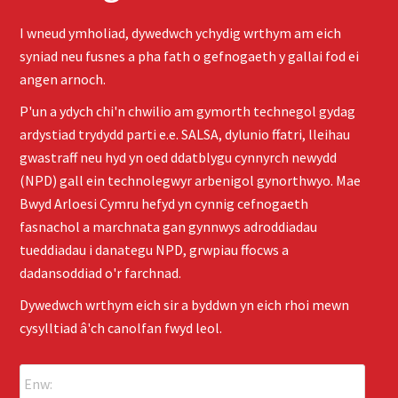
I wneud ymholiad, dywedwch ychydig wrthym am eich
syniad neu fusnes a pha fath o gefnogaeth y gallai fod ei
angen arnoch.
P'un a ydych chi'n chwilio am gymorth technegol gydag
ardystiad trydydd parti e.e. SALSA, dylunio ffatri, lleihau
gwastraff neu hyd yn oed ddatblygu cynnyrch newydd
(NPD) gall ein technolegwyr arbenigol gynorthwyo. Mae
Bwyd Arloesi Cymru hefyd yn cynnig cefnogaeth
fasnachol a marchnata gan gynnwys adroddiadau
tueddiadau i danategu NPD, grwpiau ffocws a
dadansoddiad o'r farchnad.
Dywedwch wrthym eich sir a byddwn yn eich rhoi mewn
cysylltiad â'ch canolfan fwyd leol.
E
n
w