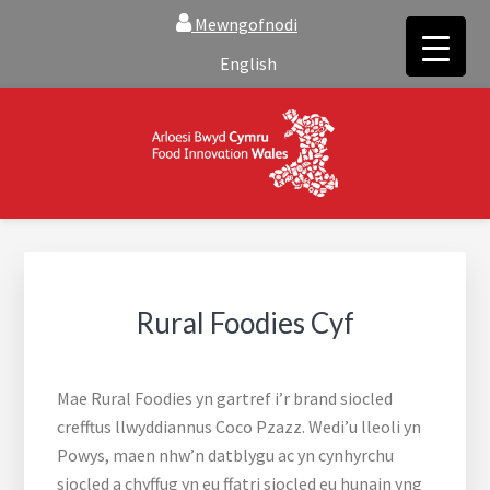
Skip
Skip
Mewngofnodi
to
to
English
main
footer
content
FOOD INNOVATION WALES
Food Innovation Wales is the resource for support, advice and
creative ideas to help you expand, and find solutions to
technical operational conundrums
Rural Foodies Cyf
Mae Rural Foodies yn gartref i’r brand siocled
crefftus llwyddiannus Coco Pzazz. Wedi’u lleoli yn
Powys, maen nhw’n datblygu ac yn cynhyrchu
siocled a chyffug yn eu ffatri siocled eu hunain yng